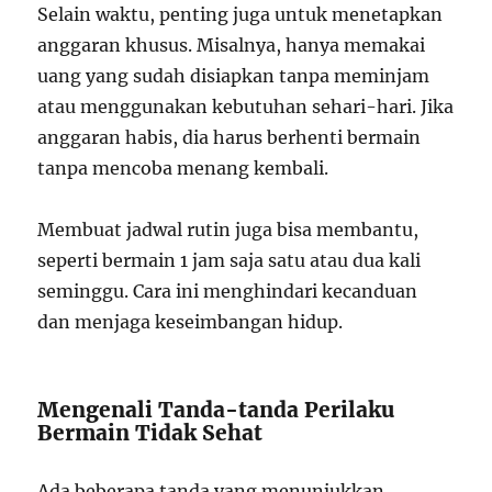
Selain waktu, penting juga untuk menetapkan
anggaran khusus. Misalnya, hanya memakai
uang yang sudah disiapkan tanpa meminjam
atau menggunakan kebutuhan sehari-hari. Jika
anggaran habis, dia harus berhenti bermain
tanpa mencoba menang kembali.
Membuat jadwal rutin juga bisa membantu,
seperti bermain 1 jam saja satu atau dua kali
seminggu. Cara ini menghindari kecanduan
dan menjaga keseimbangan hidup.
Mengenali Tanda-tanda Perilaku
Bermain Tidak Sehat
Ada beberapa tanda yang menunjukkan