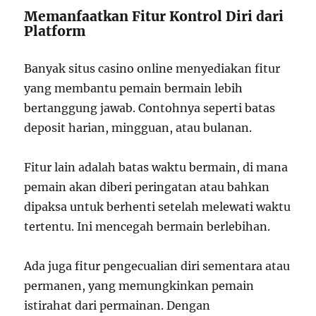
Memanfaatkan Fitur Kontrol Diri dari
Platform
Banyak situs casino online menyediakan fitur
yang membantu pemain bermain lebih
bertanggung jawab. Contohnya seperti batas
deposit harian, mingguan, atau bulanan.
Fitur lain adalah batas waktu bermain, di mana
pemain akan diberi peringatan atau bahkan
dipaksa untuk berhenti setelah melewati waktu
tertentu. Ini mencegah bermain berlebihan.
Ada juga fitur pengecualian diri sementara atau
permanen, yang memungkinkan pemain
istirahat dari permainan. Dengan