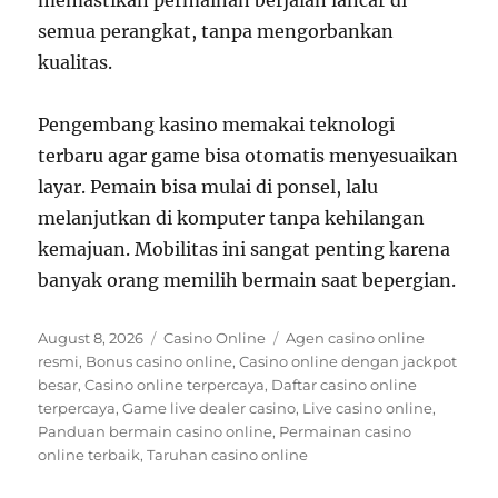
semua perangkat, tanpa mengorbankan
kualitas.
Pengembang kasino memakai teknologi
terbaru agar game bisa otomatis menyesuaikan
layar. Pemain bisa mulai di ponsel, lalu
melanjutkan di komputer tanpa kehilangan
kemajuan. Mobilitas ini sangat penting karena
banyak orang memilih bermain saat bepergian.
P
C
T
August 8, 2026
Casino Online
Agen casino online
o
a
a
resmi
,
Bonus casino online
,
Casino online dengan jackpot
s
t
g
besar
,
Casino online terpercaya
,
Daftar casino online
t
e
s
terpercaya
,
Game live dealer casino
,
Live casino online
,
e
g
Panduan bermain casino online
,
Permainan casino
d
o
online terbaik
,
Taruhan casino online
o
r