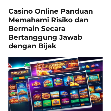
n
i
e
Casino Online Panduan
s
Memahami Risiko dan
Bermain Secara
Bertanggung Jawab
dengan Bijak