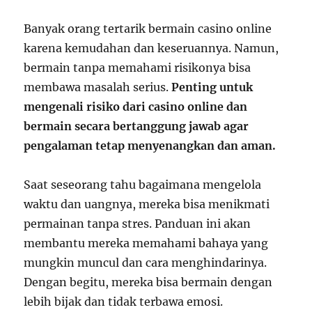
Banyak orang tertarik bermain casino online
karena kemudahan dan keseruannya. Namun,
bermain tanpa memahami risikonya bisa
membawa masalah serius.
Penting untuk
mengenali risiko dari casino online dan
bermain secara bertanggung jawab agar
pengalaman tetap menyenangkan dan aman.
Saat seseorang tahu bagaimana mengelola
waktu dan uangnya, mereka bisa menikmati
permainan tanpa stres. Panduan ini akan
membantu mereka memahami bahaya yang
mungkin muncul dan cara menghindarinya.
Dengan begitu, mereka bisa bermain dengan
lebih bijak dan tidak terbawa emosi.