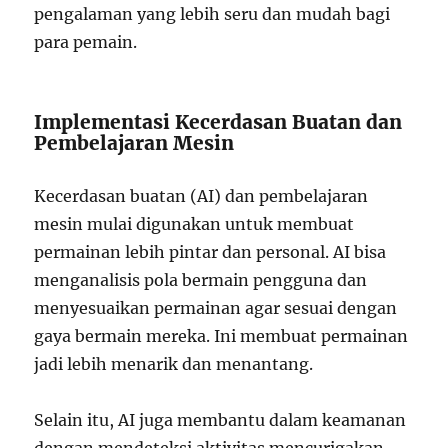
pengalaman yang lebih seru dan mudah bagi
para pemain.
Implementasi Kecerdasan Buatan dan
Pembelajaran Mesin
Kecerdasan buatan (AI) dan pembelajaran
mesin mulai digunakan untuk membuat
permainan lebih pintar dan personal. AI bisa
menganalisis pola bermain pengguna dan
menyesuaikan permainan agar sesuai dengan
gaya bermain mereka. Ini membuat permainan
jadi lebih menarik dan menantang.
Selain itu, AI juga membantu dalam keamanan
dengan mendeteksi aktivitas mencurigakan