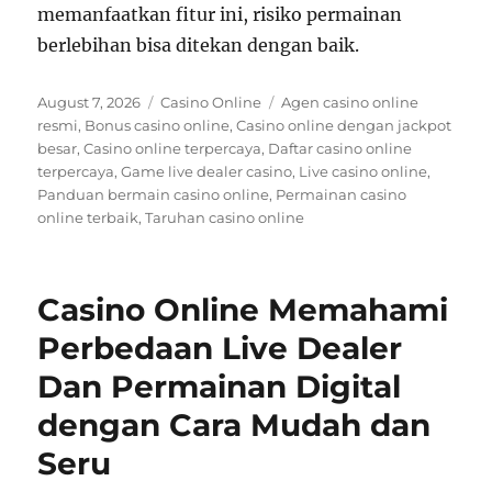
memanfaatkan fitur ini, risiko permainan
berlebihan bisa ditekan dengan baik.
P
C
T
August 7, 2026
Casino Online
Agen casino online
o
a
a
resmi
,
Bonus casino online
,
Casino online dengan jackpot
s
t
g
besar
,
Casino online terpercaya
,
Daftar casino online
t
e
s
terpercaya
,
Game live dealer casino
,
Live casino online
,
e
g
Panduan bermain casino online
,
Permainan casino
d
o
online terbaik
,
Taruhan casino online
o
r
n
i
e
Casino Online Memahami
s
Perbedaan Live Dealer
Dan Permainan Digital
dengan Cara Mudah dan
Seru