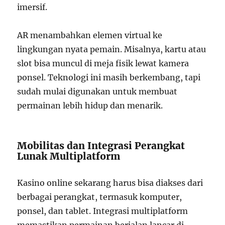
imersif.
AR menambahkan elemen virtual ke
lingkungan nyata pemain. Misalnya, kartu atau
slot bisa muncul di meja fisik lewat kamera
ponsel. Teknologi ini masih berkembang, tapi
sudah mulai digunakan untuk membuat
permainan lebih hidup dan menarik.
Mobilitas dan Integrasi Perangkat
Lunak Multiplatform
Kasino online sekarang harus bisa diakses dari
berbagai perangkat, termasuk komputer,
ponsel, dan tablet. Integrasi multiplatform
memastikan permainan berjalan lancar di