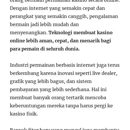
Dengan internet yang semakin cepat dan
perangkat yang semakin canggih, pengalaman
bermain jadi lebih mudah dan
menyenangkan.
Teknologi membuat kasino
online lebih aman, cepat, dan menarik bagi
para pemain di seluruh dunia.
Industri permainan berbasis internet juga terus
berkembang karena inovasi seperti live dealer,
grafik yang lebih bagus, dan sistem
pembayaran yang lebih sederhana. Hal ini
membuat banyak orang tertarik mencoba
keberuntungan mereka tanpa harus pergi ke
kasino fisik.
Banyak fitur baru yang muncul juga membantu