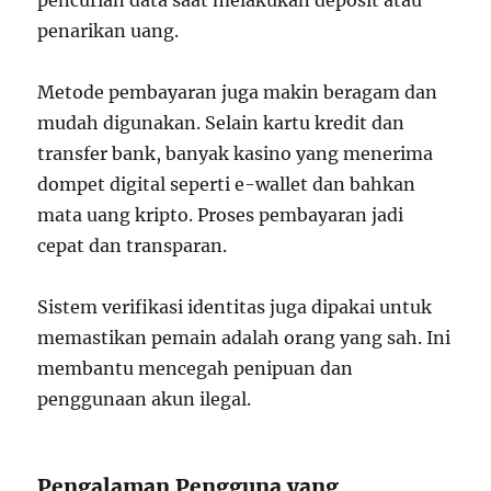
penarikan uang.
Metode pembayaran juga makin beragam dan
mudah digunakan. Selain kartu kredit dan
transfer bank, banyak kasino yang menerima
dompet digital seperti e-wallet dan bahkan
mata uang kripto. Proses pembayaran jadi
cepat dan transparan.
Sistem verifikasi identitas juga dipakai untuk
memastikan pemain adalah orang yang sah. Ini
membantu mencegah penipuan dan
penggunaan akun ilegal.
Pengalaman Pengguna yang