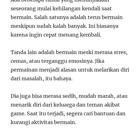
seseorang mulai kehilangan kendali saat
bermain. Salah satunya adalah terus bermain
meskipun sudah kalah banyak. Ini biasanya
karena ingin cepat menang kembali.
Tanda lain adalah bermain meski merasa stres,
cemas, atau terganggu emosinya. Jika
permainan menjadi alasan untuk melarikan diri
dari masalah, itu bahaya.
Dia juga bisa merasa sedih, mudah marah, atau
menarik diri dari keluarga dan teman akibat
game. Saat itu terjadi, segera cari bantuan dan
kurangi aktivitas bermain.